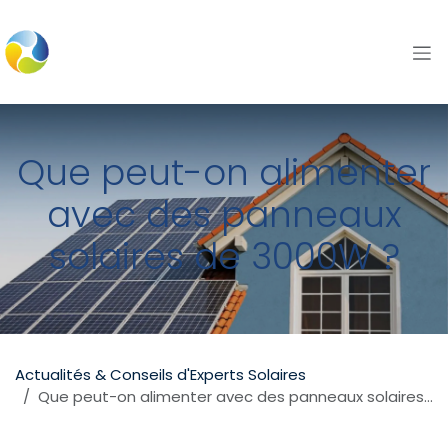
Se rendre au contenu
Que peut-on alimenter
avec des panneaux
solaires de 3000W ?
Actualités & Conseils d'Experts Solaires
Que peut-on alimenter avec des panneaux solaires de 3000W ?