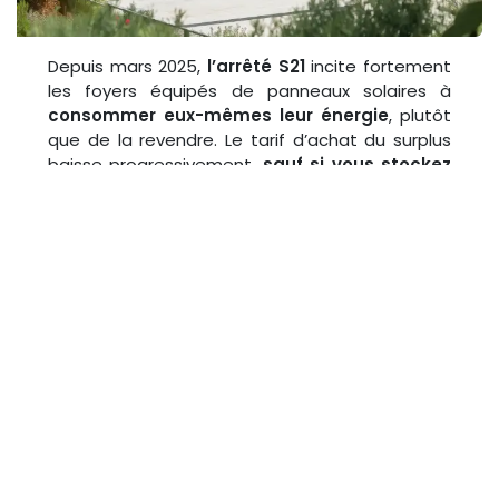
Depuis mars 2025,
l’arrêté S21
incite fortement
les foyers équipés de panneaux solaires à
consommer eux-mêmes leur énergie
, plutôt
que de la revendre. Le tarif d’achat du surplus
baisse progressivement,
sauf si vous stockez
votre production
.
Résultat ?
La batterie virtuelle coche toutes les cases :
✅ Elle permet de stocker sans batterie
✅ Elle évite de vendre à bas prix
✅ Elle rentabilise votre installation plus vite