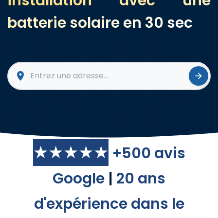
installation avec une
batterie solaire en 30 sec
location_on
arrow_forward
★★★★★
+500 avis
Google
|
20 ans
d'expérience dans le